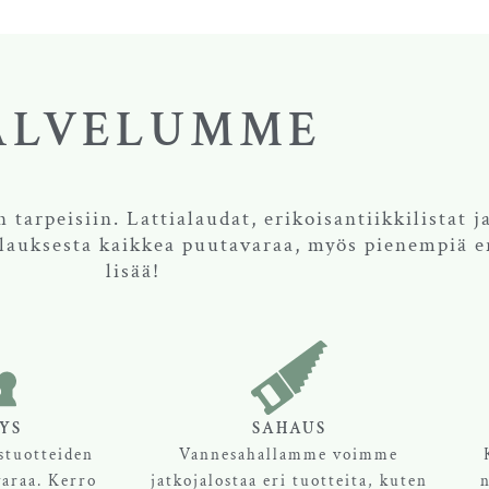
ALVELUMME
tarpeisiin. Lattialaudat, erikoisantiikkilistat j
lauksesta kaikkea puutavaraa, myös pienempiä er
lisää!
YS
SAHAUS
stuotteiden
Vannesahallamme voimme
varaa. Kerro
jatkojalostaa eri tuotteita, kuten
n