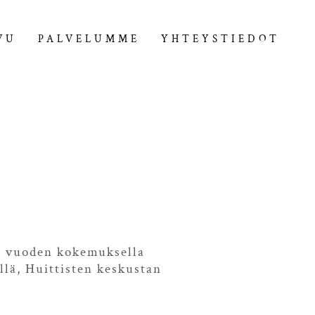
VU
PALVELUMME
YHTEYSTIEDOT
n vuoden kokemuksella
lä, Huittisten keskustan