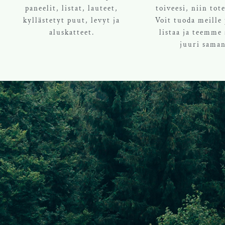
paneelit, listat, lauteet,
toiveesi, niin to
kyllästetyt puut, levyt ja
Voit tuoda meille
aluskatteet.
listaa ja teemme 
juuri saman