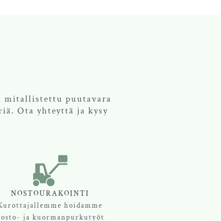
a mitallistettu puutavara
iä. Ota yhteyttä ja kysy
NOSTOURAKOINTI
Kurottajallemme hoidamme
osto- ja kuormanpurkutyöt