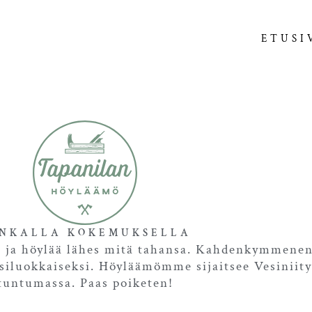
ETUSI
NKALLA KOKEMUKSELLA
a ja höylää lähes mitä tahansa. Kahdenkymmene
iluokkaiseksi. Höyläämömme sijaitsee Vesiniityl
tuntumassa. Paas poiketen!