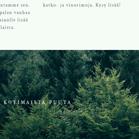
teutamme sen.
katko- ja vinorimoja. Kysy lisää!
 palan vanhaa
sinulle lisää
laista.
KOTIMAISTA PUUTA