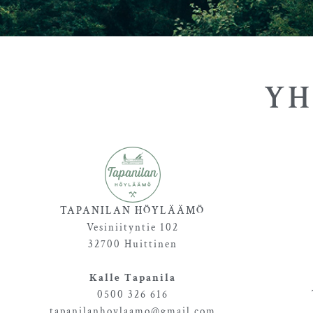
YH
TAPANILAN HÖYLÄÄMÖ
Vesiniityntie 102
32700 Huittinen
Kalle Tapanila
0500 326 616
tapanilanhoylaamo@gmail.com